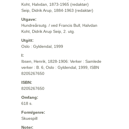
Koht, Halvdan, 1873-1965 (redaktør)
Seip, Didrik Arup, 1884-1963 (redaktør)
Utgave:
Hundreårsutg. / ved Francis Bull, Halvdan
Koht, Didrik Arup Seip, 2. utg.
Utgitt:
Oslo : Gyldendal, 1999
I:
Ibsen, Henrik, 1828-1906: Verker : Samlede
verker : B. 6, Oslo : Gyldendal, 1999, ISBN
8205267650
ISBN:
8205267650
Omfang:
618 s.
Form/genre:
Skuespill
Noter: