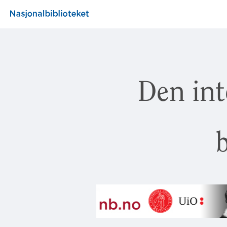
Den int
b