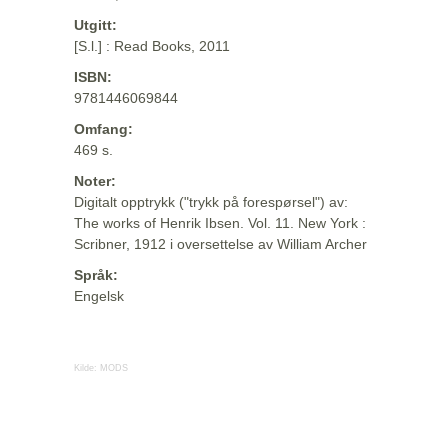
Utgitt:
[S.l.] : Read Books, 2011
ISBN:
9781446069844
Omfang:
469 s.
Noter:
Digitalt opptrykk ("trykk på forespørsel") av:
The works of Henrik Ibsen. Vol. 11. New York :
Scribner, 1912 i oversettelse av William Archer
Språk:
Engelsk
Kilde:
MODS