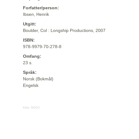
Forfatter/person:
Ibsen, Henrik
Utgitt:
Boulder, Col : Longship Productions, 2007
ISBN:
978-9979-70-278-8
Omfang:
23 s.
Språk:
Norsk (Bokmål)
Engelsk
Kilde:
MODS