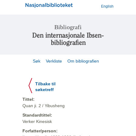
English
Bibliografi
Den internasjonale Ibsen-
bibliografien
Søk
Verkliste
Om bibliografien
Tilbake til
søketreff
Tittel:
Quan ji. 2 / Yibusheng
Standardtittel:
Verker Kinesisk
Forfatter/person: