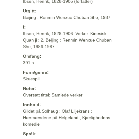
Ibsen, Henrik, 1828-1906 (forfatter)
Utgitt:
Beijing : Renmin Wenxue Chuban She, 1987
I:
Ibsen, Henrik, 1828-1906: Verker. Kinesisk :
Quan ji : 2, Beijing : Renmin Wenxue Chuban
She, 1986-1987
Omfang:
391 s.
Form/genre:
Skuespill
Noter:
Oversatt tittel: Samlede verker
Innhold:
Gildet på Solhaug ; Olaf Liljekrans ;
Hærmændene på Helgeland ; Kjærlighedens
komedie
Språk: