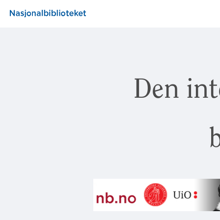
Den int
b