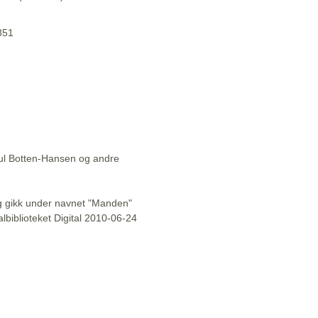
1851
aul Botten-Hansen og andre
l og gikk under navnet "Manden"
lbiblioteket Digital 2010-06-24