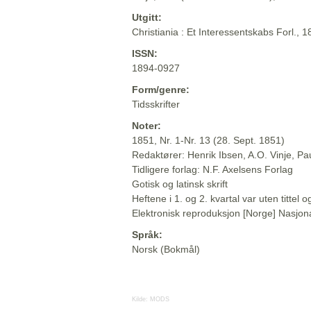
Utgitt:
Christiania : Et Interessentskabs Forl., 
ISSN:
1894-0927
Form/genre:
Tidsskrifter
Noter:
1851, Nr. 1-Nr. 13 (28. Sept. 1851)
Redaktører: Henrik Ibsen, A.O. Vinje, P
Tidligere forlag: N.F. Axelsens Forlag
Gotisk og latinsk skrift
Heftene i 1. og 2. kvartal var uten titte
Elektronisk reproduksjon [Norge] Nasjona
Språk:
Norsk (Bokmål)
Kilde:
MODS