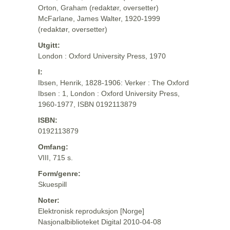
Orton, Graham (redaktør, oversetter)
McFarlane, James Walter, 1920-1999
(redaktør, oversetter)
Utgitt:
London : Oxford University Press, 1970
I:
Ibsen, Henrik, 1828-1906: Verker : The Oxford
Ibsen : 1, London : Oxford University Press,
1960-1977, ISBN 0192113879
ISBN:
0192113879
Omfang:
VIII, 715 s.
Form/genre:
Skuespill
Noter:
Elektronisk reproduksjon [Norge]
Nasjonalbiblioteket Digital 2010-04-08