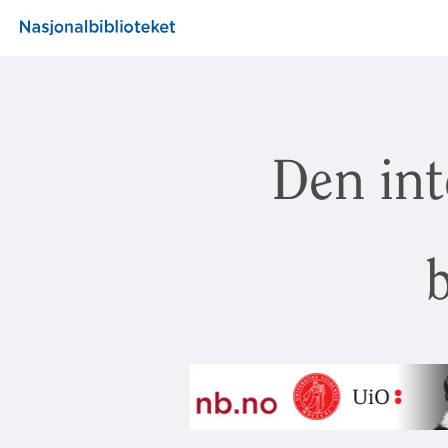
Den int
b