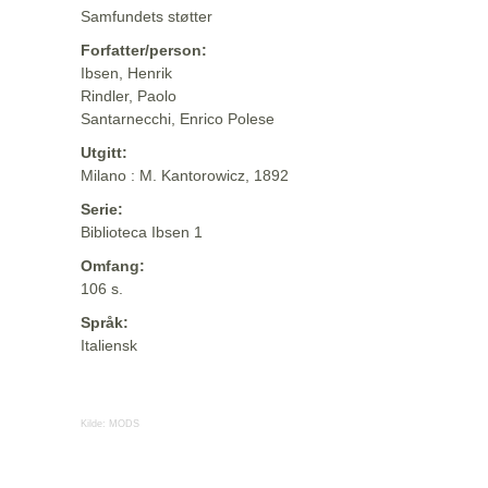
Samfundets støtter
Forfatter/person:
Ibsen, Henrik
Rindler, Paolo
Santarnecchi, Enrico Polese
Utgitt:
Milano : M. Kantorowicz, 1892
Serie:
Biblioteca Ibsen 1
Omfang:
106 s.
Språk:
Italiensk
Kilde:
MODS