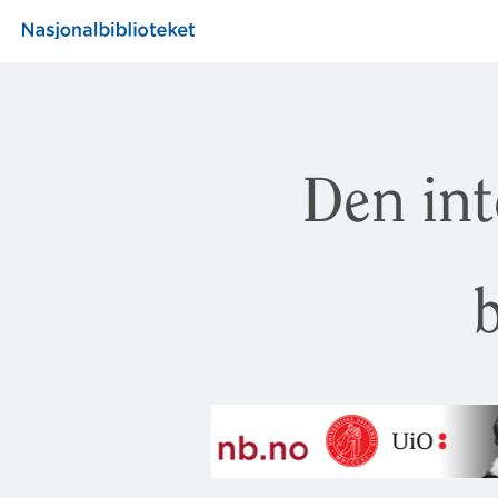
Den int
b