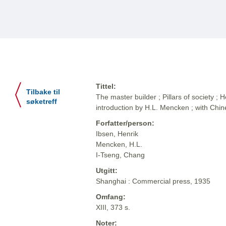
Tittel:
Tilbake til
The master builder ; Pillars of society ; 
søketreff
introduction by H.L. Mencken ; with Chi
Forfatter/person:
Ibsen, Henrik
Mencken, H.L.
I-Tseng, Chang
Utgitt:
Shanghai : Commercial press, 1935
Omfang:
XIII, 373 s.
Noter: