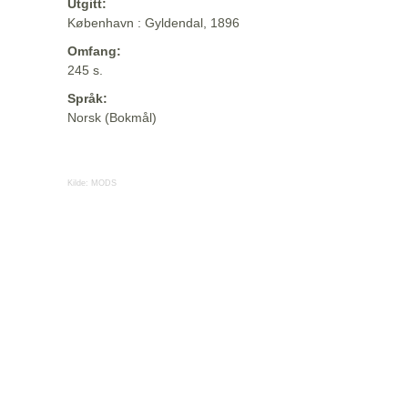
Utgitt:
København : Gyldendal, 1896
Omfang:
245 s.
Språk:
Norsk (Bokmål)
Kilde:
MODS