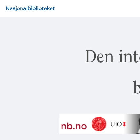
Den int
b