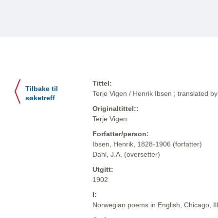
Tittel:
Tilbake til
Terje Vigen / Henrik Ibsen ; translated by
søketreff
Originaltittel::
Terje Vigen
Forfatter/person:
Ibsen, Henrik, 1828-1906 (forfatter)
Dahl, J.A. (oversetter)
Utgitt:
1902
I:
Norwegian poems in English, Chicago, Il