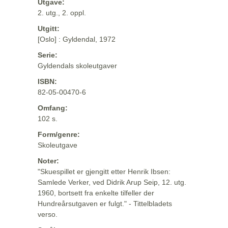
Utgave:
2. utg., 2. oppl.
Utgitt:
[Oslo] : Gyldendal, 1972
Serie:
Gyldendals skoleutgaver
ISBN:
82-05-00470-6
Omfang:
102 s.
Form/genre:
Skoleutgave
Noter:
"Skuespillet er gjengitt etter Henrik Ibsen:
Samlede Verker, ved Didrik Arup Seip, 12. utg.
1960, bortsett fra enkelte tilfeller der
Hundreårsutgaven er fulgt." - Tittelbladets
verso.