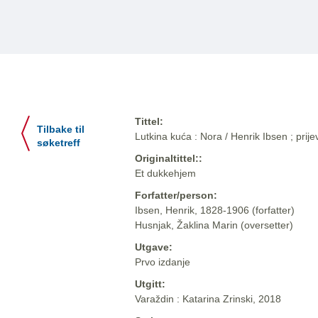
Tittel:
Tilbake til
Lutkina kuća : Nora / Henrik Ibsen ; prij
søketreff
Originaltittel::
Et dukkehjem
Forfatter/person:
Ibsen, Henrik, 1828-1906 (forfatter)
Husnjak, Žaklina Marin (oversetter)
Utgave:
Prvo izdanje
Utgitt:
Varaždin : Katarina Zrinski, 2018