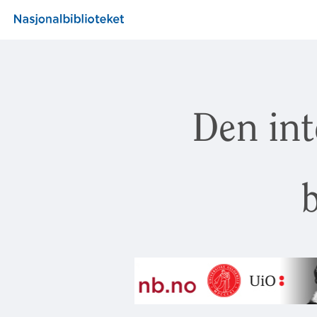
Den int
b