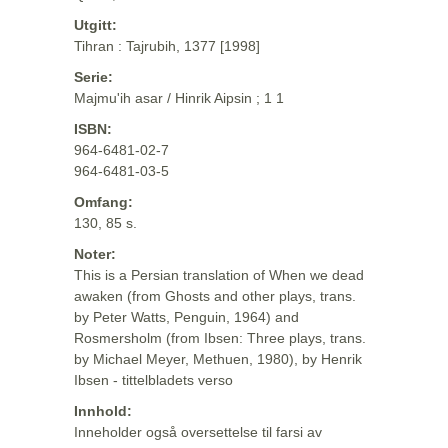
Utgitt:
Tihran : Tajrubih, 1377 [1998]
Serie:
Majmu'ih asar / Hinrik Aipsin ; 1 1
ISBN:
964-6481-02-7
964-6481-03-5
Omfang:
130, 85 s.
Noter:
This is a Persian translation of When we dead
awaken (from Ghosts and other plays, trans.
by Peter Watts, Penguin, 1964) and
Rosmersholm (from Ibsen: Three plays, trans.
by Michael Meyer, Methuen, 1980), by Henrik
Ibsen - tittelbladets verso
Innhold:
Inneholder også oversettelse til farsi av