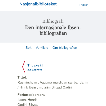
English
Bibliografi
Den internasjonale Ibsen-
bibliografien
Søk
Verkliste
Om bibliografien
Tilbake til
søketreff
Tittel:
Rusmirshulm ; Vaqtima murdigan sar bar darim
/ Hinrik Ibsin ; mutirjim Bihzad Qadiri
Forfatter/person:
Ibsen, Henrik
Qadiri, Bihzad