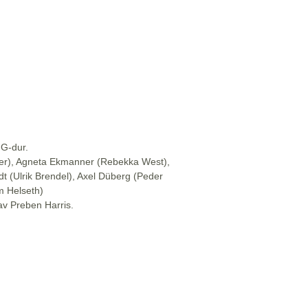
 G-dur.
mer), Agneta Ekmanner (Rebekka West),
ldt (Ulrik Brendel), Axel Düberg (Peder
m Helseth)
av Preben Harris.