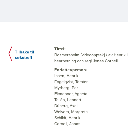
Tittel:
Tilbake til
Rosmersholm [videoopptak] / av Henrik Ib
søketreff
bearbetning och regi Jonas Cornell
Forfatter/person:
Ibsen, Henrik
Fogelqvist, Torsten
Myrberg, Per
Ekmanner, Agneta
Tollén, Lennart
Düberg, Axel
Weivers, Margreth
Schildt, Henrik
Cornell, Jonas