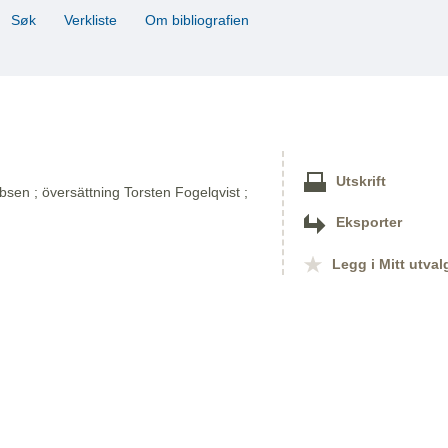
Søk
Verkliste
Om bibliografien
Utskrift
sen ; översättning Torsten Fogelqvist ;
Eksporter
Legg i Mitt utval