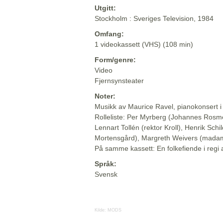
Utgitt:
Stockholm : Sveriges Television, 1984
Omfang:
1 videokassett (VHS) (108 min)
Form/genre:
Video
Fjernsynsteater
Noter:
Musikk av Maurice Ravel, pianokonsert i
Rolleliste: Per Myrberg (Johannes Ros
Lennart Tollén (rektor Kroll), Henrik Schi
Mortensgård), Margreth Weivers (mada
På samme kassett: En folkefiende i regi 
Språk:
Svensk
Kilde:
MODS