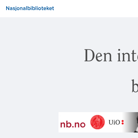
Den int
b