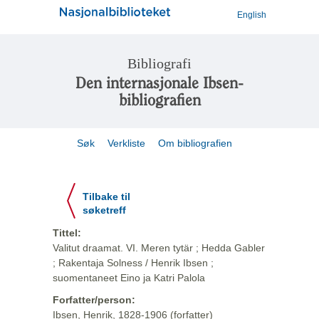
English
Bibliografi
Den internasjonale Ibsen-
bibliografien
Søk
Verkliste
Om bibliografien
Tilbake til
søketreff
Tittel:
Valitut draamat. VI. Meren tytär ; Hedda Gabler
; Rakentaja Solness / Henrik Ibsen ;
suomentaneet Eino ja Katri Palola
Forfatter/person:
Ibsen, Henrik, 1828-1906 (forfatter)