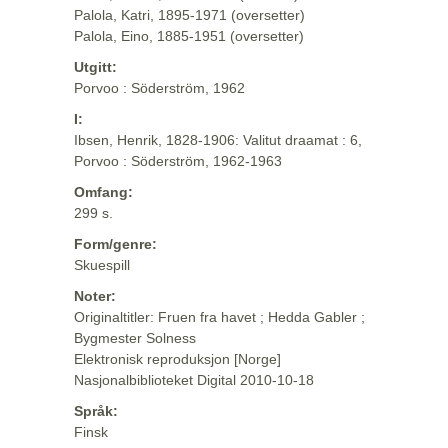
Palola, Katri, 1895-1971 (oversetter)
Palola, Eino, 1885-1951 (oversetter)
Utgitt:
Porvoo : Söderström, 1962
I:
Ibsen, Henrik, 1828-1906: Valitut draamat : 6,
Porvoo : Söderström, 1962-1963
Omfang:
299 s.
Form/genre:
Skuespill
Noter:
Originaltitler: Fruen fra havet ; Hedda Gabler ;
Bygmester Solness
Elektronisk reproduksjon [Norge]
Nasjonalbiblioteket Digital 2010-10-18
Språk:
Finsk