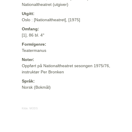
Nationaltheatret (utgiver)
Utgitt:
Oslo : [Nationaltheatret], [1975]
Omfang:
[1], 86 bl. 4°
Form/genre:
Teatermanus
Noter:
Oppført på Nationaltheatret sesongen 1975/76,
instruktør Per Bronken
Språk:
Norsk (Bokmål)
Kilde:
MODS