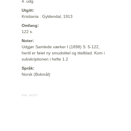
4. udg.
Utgitt:
Kristiania : Gyldendal, 1913
Omfang:
122 s.
Noter:
Udgjør Samlede værker I (1898) S. 5-122,
hertil er føiet ny smudstitel og titelblad. Kom i
subskriptionen i hefte 1.2
Språk:
Norsk (Bokmål)
Kilde:
MODS