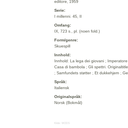
editore, 1959
Serie:
I millenni. 45, II
Omfang:
IX, 723 s., pl. (noen fold.)
Form/genre:
Skuespill
Innhold:
Innhold: La lega dei giovani ; Imperatore 
Casa di bambola ; Gli spettri. Originaltit
; Samfundets støtter ; Et dukkehjem ; 
Språk:
Italiensk
Originalspråk:
Norsk (Bokmål)
Kilde:
MODS