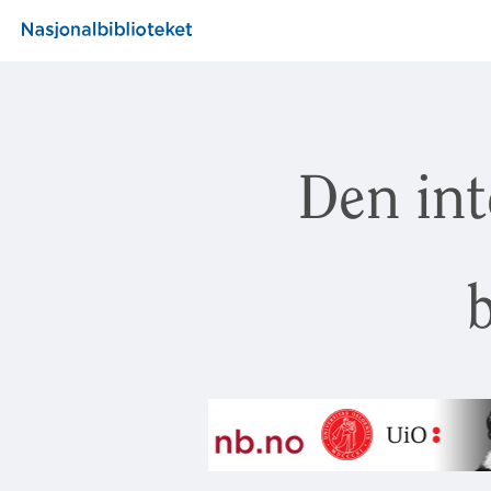
Den int
b