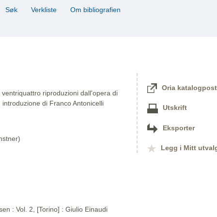
Søk
Verkliste
Om bibliografien
Oria katalogpost
entriquattro riproduzioni dall'opera di
 introduzione di Franco Antonicelli
Utskrift
Eksporter
nstner)
Legg i Mitt utval
n : Vol. 2, [Torino] : Giulio Einaudi