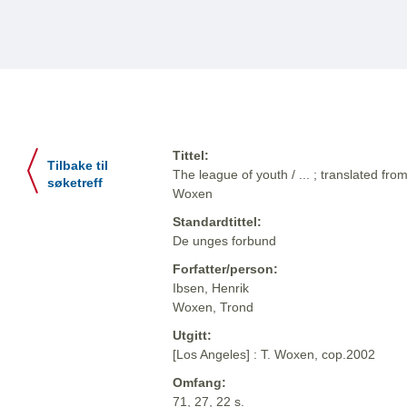
Tittel:
Tilbake til
The league of youth / ... ; translated fr
søketreff
Woxen
Standardtittel:
De unges forbund
Forfatter/person:
Ibsen, Henrik
Woxen, Trond
Utgitt:
[Los Angeles] : T. Woxen, cop.2002
Omfang:
71, 27, 22 s.