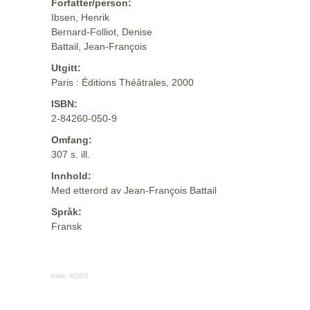
Forfatter/person:
Ibsen, Henrik
Bernard-Folliot, Denise
Battail, Jean-François
Utgitt:
Paris : Éditions Théâtrales, 2000
ISBN:
2-84260-050-9
Omfang:
307 s. ill.
Innhold:
Med etterord av Jean-François Battail
Språk:
Fransk
Kilde:
MODS