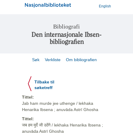
English
Bibliografi
Den internasjonale Ibsen-
bibliografien
Søk
Verkliste
Om bibliografien
Tilbake til
søketreff
Tittel:
Jab ham murde jee uthenge / lekhaka
Henarika Ibsena ; anuvāda Astrī Ghosha
Tittel:
जब हम मुर्दे जी उठेंगे / lekhaka Henarika Ibsena ;
anuvāda Astrī Ghosha