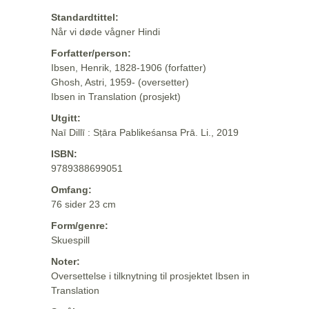
Standardtittel:
Når vi døde vågner Hindi
Forfatter/person:
Ibsen, Henrik, 1828-1906 (forfatter)
Ghosh, Astri, 1959- (oversetter)
Ibsen in Translation (prosjekt)
Utgitt:
Naī Dillī : Sṭāra Pablikeśansa Prā. Li., 2019
ISBN:
9789388699051
Omfang:
76 sider 23 cm
Form/genre:
Skuespill
Noter:
Oversettelse i tilknytning til prosjektet Ibsen in
Translation