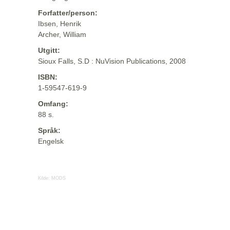
Forfatter/person:
Ibsen, Henrik
Archer, William
Utgitt:
Sioux Falls, S.D : NuVision Publications, 2008
ISBN:
1-59547-619-9
Omfang:
88 s.
Språk:
Engelsk
Kilde:
MODS