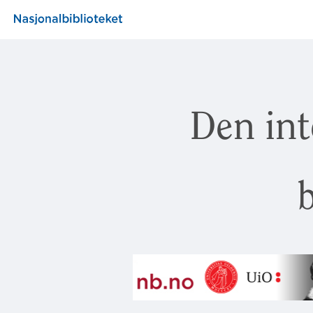
Den int
b