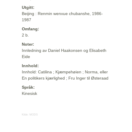
Utgitt:
Beijing : Renmin wenxue chubanshe, 1986-
1987
Omfang:
2 b.
Noter:
Innledning av Daniel Haakonsen og Elisabeth
Eide
Innhold:
Innhold: Catilina ; Kjæmpehøien ; Norma, eller
En politikers kjærlighed ; Fru Inger til Østeraad
Språk:
Kinesisk
Kilde:
MODS