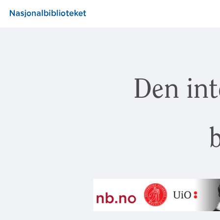
Den int
b