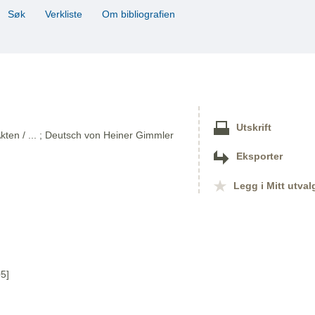
Søk
Verkliste
Om bibliografien
Utskrift
kten / ... ; Deutsch von Heiner Gimmler
Eksporter
Legg i Mitt utval
5]