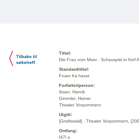
Tittel:
Tilbake til
Die Frau vom Meer : Schauspiel in fünf A
søketreff
Standardtittel:
Fruen fra havet
Forfatter/person:
Ibsen, Henrik
Gimmler, Heiner
Theater Vorpommern
Utgitt:
[Greifswald] : Theater Vorpommern, [200
Omfang:
[47] s.