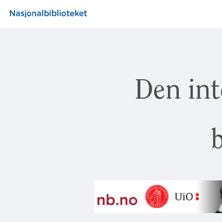
Den int
b