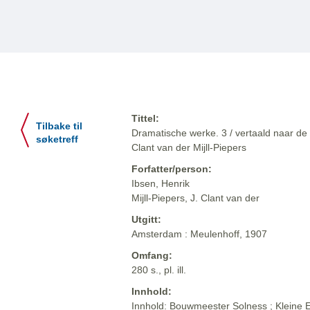
Tittel:
Tilbake til
Dramatische werke. 3 / vertaald naar de 
søketreff
Clant van der Mijll-Piepers
Forfatter/person:
Ibsen, Henrik
Mijll-Piepers, J. Clant van der
Utgitt:
Amsterdam : Meulenhoff, 1907
Omfang:
280 s., pl. ill.
Innhold:
Innhold: Bouwmeester Solness ; Kleine Ey