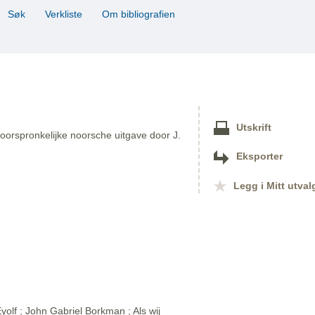
Søk
Verkliste
Om bibliografien
Utskrift
oorspronkelijke noorsche uitgave door J.
Eksporter
Legg i Mitt utval
olf ; John Gabriel Borkman ; Als wij