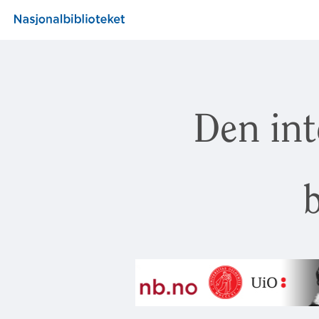
Den int
b