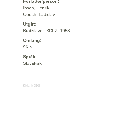
Forfatter/person:
Ibsen, Henrik
Obuch, Ladislav
Utgitt:
Bratislava : SDLZ, 1958
Omfang:
96 s.
Språk:
Slovakisk
Kilde:
MODS