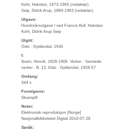
Koht, Halvdan, 1873-1965 (redaktør)
Seip, Didrik Arup, 1884-1963 (redaktør)
Utgave:
Hundreårsutgave / ved Francis Bull, Halvdan
Koht, Didrik Arup Seip
Utgitt:
Oslo : Gyldendal, 1936
I:
Ibsen, Henrik, 1828-1906: Verker : Samlede
verker : B. 13, Oslo : Gyldendal, 1928-57
Omfang:
344 s.
Form/genre:
Skuespill
Noter:
Elektronisk reproduksjon [Norge]
Nasjonalbiblioteket Digital 2010-07-28
Språk: