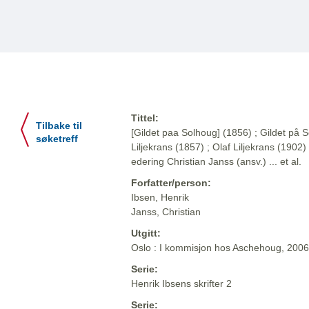
Tittel:
Tilbake til
[Gildet paa Solhoug] (1856) ; Gildet på S
søketreff
Liljekrans (1857) ; Olaf Liljekrans (1902) 
edering Christian Janss (ansv.) ... et al.
Forfatter/person:
Ibsen, Henrik
Janss, Christian
Utgitt:
Oslo : I kommisjon hos Aschehoug, 2006
Serie:
Henrik Ibsens skrifter 2
Serie: