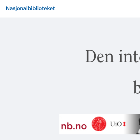
Den int
b