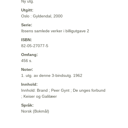
Ny utg.
Utgitt:
Oslo : Gyldendal, 2000
Serie:
Ibsens samlede verker i billigutgave 2
ISBN:
82-05-27077-5
Omfang:
456 s.
Noter:
1. utg. av denne 3-bindsutg. 1962
Innhold:
Innhold: Brand ; Peer Gynt ; De unges forbund
; Keiser og Galilæer
Språk:
Norsk (Bokmål)