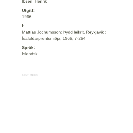
Ibsen, Henrik
Utgitt:
1966
I:
Mattías Jochumsson: Þydd leikrit, Reykjavik :
Ísafoldarprentsmiðja, 1966, 7-264
Språk:
Islandsk
Kilde:
MODS