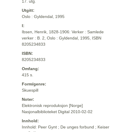
17. utg.
Utgitt:
Oslo : Gyldendal, 1995
I:
Ibsen, Henrik, 1828-1906: Verker : Samlede
verker : B. 2, Oslo : Gyldendal, 1995, ISBN
8205234833
ISBN:
8205234833
Omfang:
415 s.
Form/genre:
Skuespill
Noter:
Elektronisk reproduksjon [Norge]
Nasjonalbiblioteket Digital 2010-02-02
Innhold:
Innhold: Peer Gynt ; De unges forbund ; Keiser