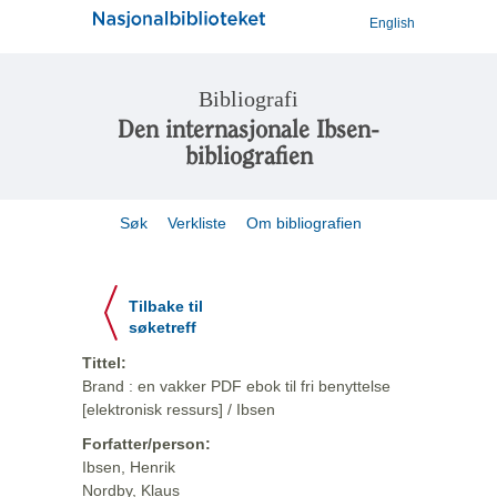
English
Bibliografi
Den internasjonale Ibsen-
bibliografien
Søk
Verkliste
Om bibliografien
Tilbake til
søketreff
Tittel:
Brand : en vakker PDF ebok til fri benyttelse
[elektronisk ressurs] / Ibsen
Forfatter/person:
Ibsen, Henrik
Nordby, Klaus