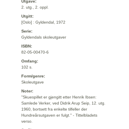
Utgave:
2. utg., 2. oppl.
Utgitt:
[Oslo] : Gyldendal, 1972
Serie:
Gyldendals skoleutgaver
ISBN:
82-05-00470-6
Omfang:
102 s.
Form/genre:
Skoleutgave
Noter:
"Skuespillet er gjengitt etter Henrik Ibsen:
Samlede Verker, ved Didrik Arup Seip, 12. utg.
1960, bortsett fra enkelte tilfeller der
Hundreårsutgaven er fulgt." - Tittelbladets
verso.