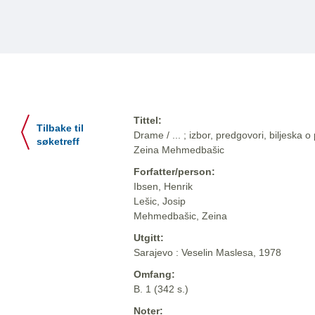
Tittel:
Tilbake til
Drame / ... ; izbor, predgovori, biljeska o
søketreff
Zeina Mehmedbašic
Forfatter/person:
Ibsen, Henrik
Lešic, Josip
Mehmedbašic, Zeina
Utgitt:
Sarajevo : Veselin Maslesa, 1978
Omfang:
B. 1 (342 s.)
Noter: