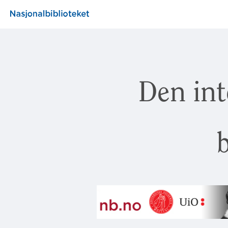
Den int
b