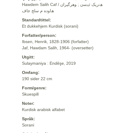
Hawdem Salih Caf / ھﻧرﯾﮏ ﺋﯾﺑﺳن ; وهرگيران
ھﺎوده م ﺳﺎﺢ ﺟﺎف
Standardtittel:
Et dukkehjem Kurdisk (sorani)
Forfatter/person:
Ibsen, Henrik, 1828-1906 (forfatter)
Jaf, Hawdam Salih, 1964- (oversetter)
Utgitt:
Sulaymaniya : Endêşe, 2019
Omfang:
190 sider 22 cm
Form/genre:
Skuespill
Noter:
Kurdisk arabisk alfabet
Språk:
Sorani