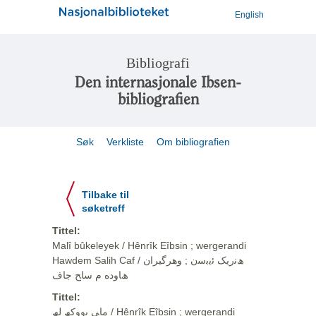
English
Bibliografi
Den internasjonale Ibsen-
bibliografien
Søk
Verkliste
Om bibliografien
Tilbake til
søketreff
Tittel:
Malî bûkeleyek / Hênrîk Eîbsin ; wergerandi
Hawdem Salih Caf / ھﻧرﯾﮏ ﺋﯾﺑﺳن ; وهرگيران
ھﺎوده م ﺳﺎﺢ ﺟﺎف
Tittel:
ﻣﺎﯽ ﺑووﮐﮫ ﻟﮫ / Hênrîk Eîbsin ; wergerandi