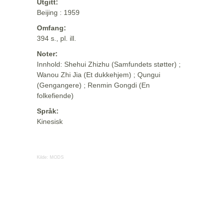
Utgitt:
Beijing : 1959
Omfang:
394 s., pl. ill.
Noter:
Innhold: Shehui Zhizhu (Samfundets støtter) ;
Wanou Zhi Jia (Et dukkehjem) ; Qungui
(Gengangere) ; Renmin Gongdi (En
folkefiende)
Språk:
Kinesisk
Kilde:
MODS