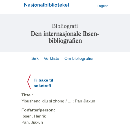
English
Bibliografi
Den internasjonale Ibsen-
bibliografien
Søk
Verkliste
Om bibliografien
Tilbake til
søketreff
Tittel:
Yibusheng xiju si zhong / ... ; Pan Jiaxun
Forfatter/person:
Ibsen, Henrik
Pan, Jiaxun