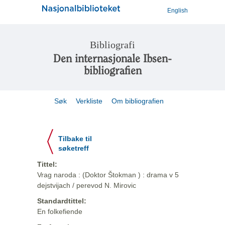
English
Bibliografi
Den internasjonale Ibsen-
bibliografien
Søk
Verkliste
Om bibliografien
Tilbake til
søketreff
Tittel:
Vrag naroda : (Doktor Štokman ) : drama v 5
dejstvijach / perevod N. Mirovic
Standardtittel:
En folkefiende