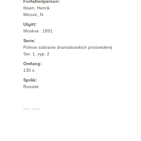
Forfatter/person:
Ibsen, Henrik
Mirovic, N.
Utgitt:
Moskva : 1891
Serie:
Polnoe sobranie dramaticeskich proizvedenij
Ser. 1, vyp. 2
Omfang:
130 s.
Språk:
Russisk
Kilde:
MODS