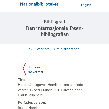
English
Bibliografi
Den internasjonale Ibsen-
bibliografien
Søk
Verkliste
Om bibliografien
Tilbake til
søketreff
Tittel:
Hundreårsutgave : Henrik Ibsens samlede
verker. 1 / ved Francis Bull, Halvdan Koht,
Didrik Arup Seip
Forfatter/person:
Ibsen, Henrik