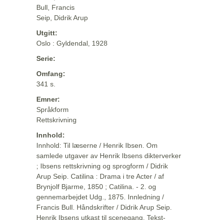
Bull, Francis
Seip, Didrik Arup
Utgitt:
Oslo : Gyldendal, 1928
Serie:
Omfang:
341 s.
Emner:
Språkform
Rettskrivning
Innhold:
Innhold: Til læserne / Henrik Ibsen. Om
samlede utgaver av Henrik Ibsens dikterverker
; Ibsens rettskrivning og sprogform / Didrik
Arup Seip. Catilina : Drama i tre Acter / af
Brynjolf Bjarme, 1850 ; Catilina. - 2. og
gennemarbejdet Udg., 1875. Innledning /
Francis Bull. Håndskrifter / Didrik Arup Seip.
Henrik Ibsens utkast til scenegang. Tekst-