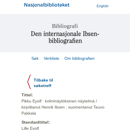
English
Bibliografi
Den internasjonale Ibsen-
bibliografien
Søk
Verkliste
Om bibliografien
Tilbake til
søketreff
Tittel:
Pikku Eyolf : kolminäytöksinen näytelmä /
kirjoittanut Henrik Ibsen ; suomentanut Teuvo
Pakkala
Standardtittel:
Lille Eyolf