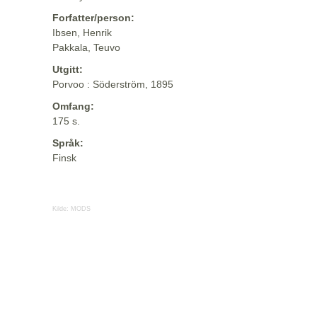
Forfatter/person:
Ibsen, Henrik
Pakkala, Teuvo
Utgitt:
Porvoo : Söderström, 1895
Omfang:
175 s.
Språk:
Finsk
Kilde:
MODS