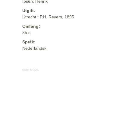
Ibsen, Henrik
Utgitt:
Utrecht : P.H. Reyers, 1895
Omfang:
85 s.
Språk:
Nederlandsk
Kilde:
MODS