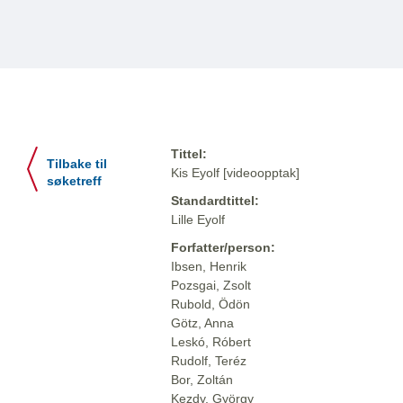
Tittel:
Tilbake til
Kis Eyolf [videoopptak]
søketreff
Standardtittel:
Lille Eyolf
Forfatter/person:
Ibsen, Henrik
Pozsgai, Zsolt
Rubold, Ödön
Götz, Anna
Leskó, Róbert
Rudolf, Teréz
Bor, Zoltán
Kezdy, György