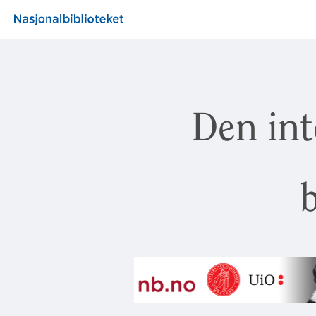
Den int
b