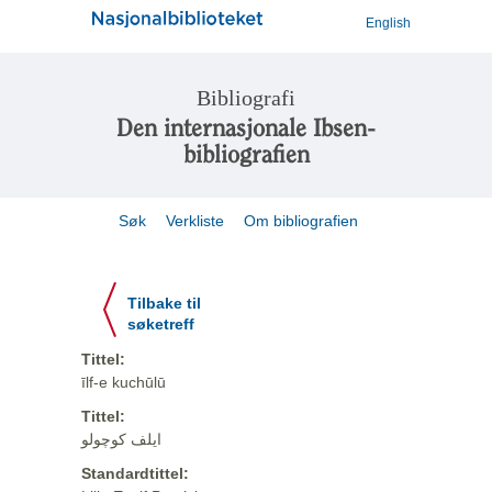
English
Bibliografi
Den internasjonale Ibsen-
bibliografien
Søk
Verkliste
Om bibliografien
Tilbake til
søketreff
Tittel:
īlf-e kuchūlū
Tittel:
ایلف کوچولو
Standardtittel: