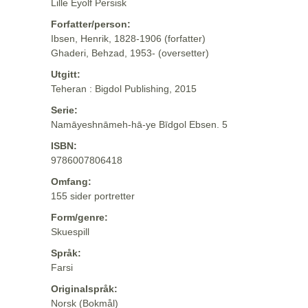
Lille Eyolf Persisk
Forfatter/person:
Ibsen, Henrik, 1828-1906 (forfatter)
Ghaderi, Behzad, 1953- (oversetter)
Utgitt:
Teheran : Bigdol Publishing, 2015
Serie:
Namāyeshnāmeh-hā-ye Bīdgol Ebsen. 5
ISBN:
9786007806418
Omfang:
155 sider portretter
Form/genre:
Skuespill
Språk:
Farsi
Originalspråk:
Norsk (Bokmål)