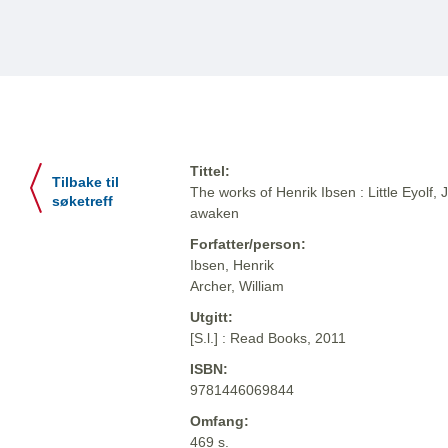
Tittel:
Tilbake til
The works of Henrik Ibsen : Little Eyol
søketreff
awaken
Forfatter/person:
Ibsen, Henrik
Archer, William
Utgitt:
[S.l.] : Read Books, 2011
ISBN:
9781446069844
Omfang:
469 s.