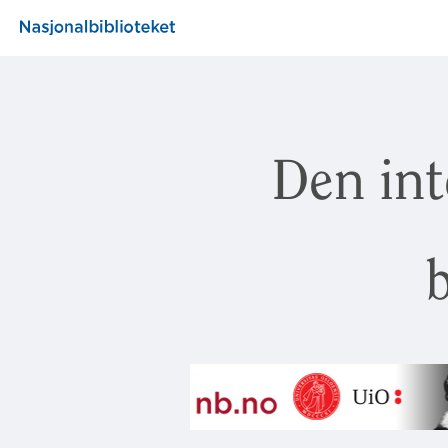
Den int
b