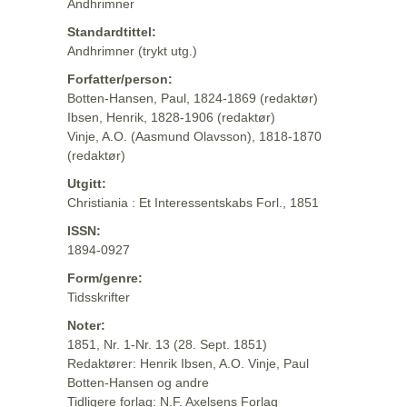
Andhrimner
Standardtittel:
Andhrimner (trykt utg.)
Forfatter/person:
Botten-Hansen, Paul, 1824-1869 (redaktør)
Ibsen, Henrik, 1828-1906 (redaktør)
Vinje, A.O. (Aasmund Olavsson), 1818-1870
(redaktør)
Utgitt:
Christiania : Et Interessentskabs Forl., 1851
ISSN:
1894-0927
Form/genre:
Tidsskrifter
Noter:
1851, Nr. 1-Nr. 13 (28. Sept. 1851)
Redaktører: Henrik Ibsen, A.O. Vinje, Paul
Botten-Hansen og andre
Tidligere forlag: N.F. Axelsens Forlag