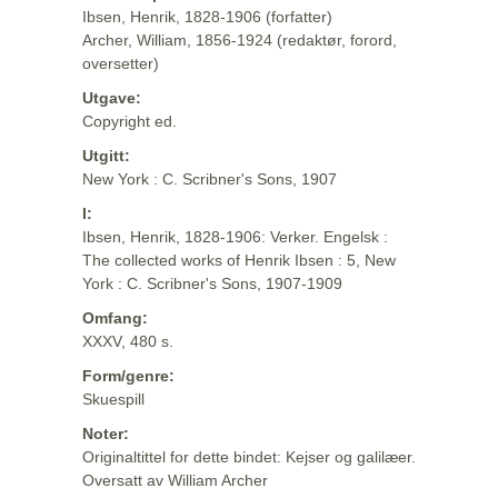
Ibsen, Henrik, 1828-1906 (forfatter)
Archer, William, 1856-1924 (redaktør, forord,
oversetter)
Utgave:
Copyright ed.
Utgitt:
New York : C. Scribner's Sons, 1907
I:
Ibsen, Henrik, 1828-1906: Verker. Engelsk :
The collected works of Henrik Ibsen : 5, New
York : C. Scribner's Sons, 1907-1909
Omfang:
XXXV, 480 s.
Form/genre:
Skuespill
Noter:
Originaltittel for dette bindet: Kejser og galilæer.
Oversatt av William Archer