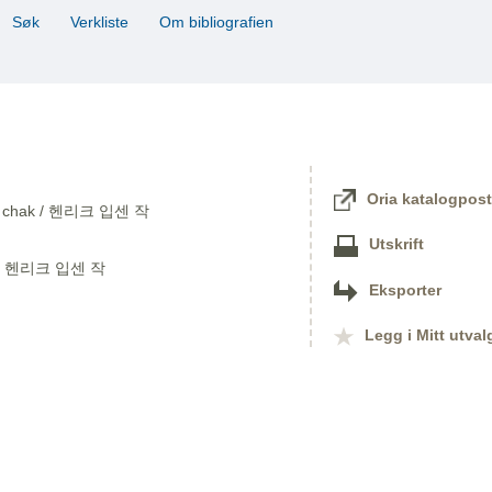
Søk
Verkliste
Om bibliografien
Oria katalogpost
Ipsen chak / 헨리크 입센 작
Utskrift
k / 헨리크 입센 작
Eksporter
Legg i Mitt utval