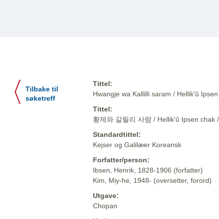
Tittel:
Tilbake til
Hwangje wa Kallilli saram / Hellik'ŭ 
søketreff
Tittel:
황제와 갈릴리 사람 / Hellik'ŭ Ipsen cha
Standardtittel:
Kejser og Galilæer Koreansk
Forfatter/person:
Ibsen, Henrik, 1828-1906 (forfatter)
Kim, Miy-he, 1948- (oversetter, forord)
Utgave:
Chopan