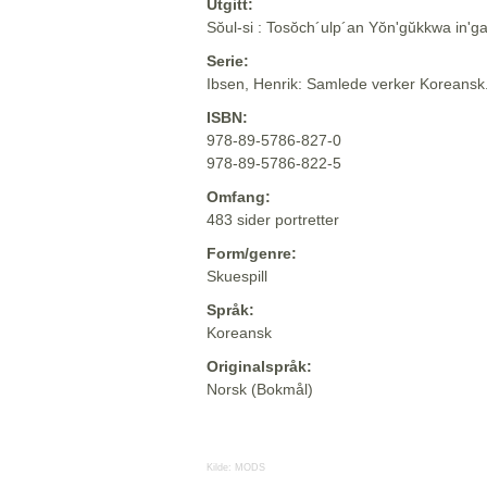
Utgitt:
Sŏul-si : Tosŏch´ulp´an Yŏn'gŭkkwa in'g
Serie:
Ibsen, Henrik: Samlede verker Koreansk
ISBN:
978-89-5786-827-0
978-89-5786-822-5
Omfang:
483 sider portretter
Form/genre:
Skuespill
Språk:
Koreansk
Originalspråk:
Norsk (Bokmål)
Kilde:
MODS