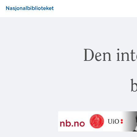
Den int
b